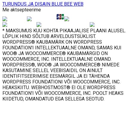
TURUNDUS JA DISAIN BLUE BEE WEB
Me aktsepteerime
* MAKSUMUS KUU KOHTA PIKAAJALISE PLAANI ALUSEL.
LÕPLIK HIND SÕLTUB ARVELDUSTSÜKLIST.
WORDPRESS® KAUBAMÄRK ON WORDPRESS
FOUNDATION'I INTELLEKTUAALNE OMAND, SAMAS KUI
WOO® JA WOOCOMMERCE® KAUBAMÄRGID ON
WOOCOMMERCE, INC. INTELLEKTUAALNE OMAND.
WORDPRESS®, WOO® JA WOOCOMMERCE® NIMEDE
KASUTAMINE SELLEL VEEBISAIDIL ON AINULT
IDENTIFITSEERIMISE EESMÄRGIL JA EI TÄHENDA
WORDPRESS FOUNDATIONI VÕI WOOCOMMERCE, INC.
HEAKSKIITU. WEBHOSTMOST® EI OLE WORDPRESS
FOUNDATION'I VÕI WOOCOMMERCE, INC. POOLT HEAKS
KIIDETUD, OMANDATUD EGA SELLEGA SEOTUD.