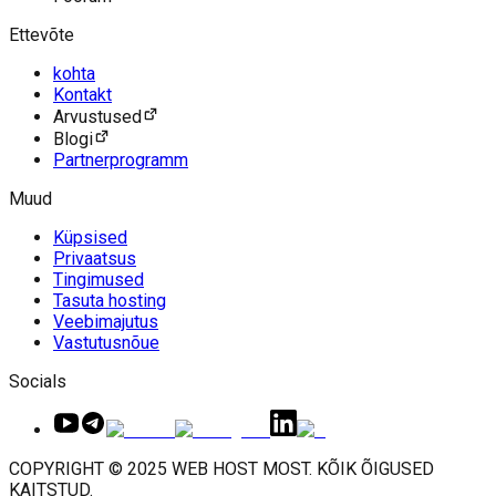
Ettevõte
kohta
Kontakt
Arvustused
Blogi
Partnerprogramm
Muud
Küpsised
Privaatsus
Tingimused
Tasuta hosting
Veebimajutus
Vastutusnõue
Socials
COPYRIGHT © 2025 WEB HOST MOST. KÕIK ÕIGUSED
KAITSTUD.